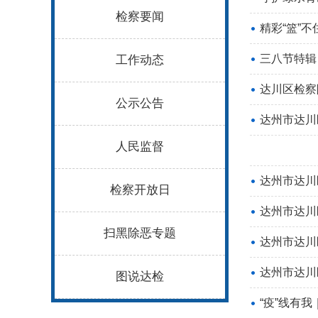
检察要闻
精彩“篮”
三八节特辑
工作动态
达川区检察
公示公告
达州市达川
人民监督
达州市达川
检察开放日
达州市达川
扫黑除恶专题
达州市达川
达州市达川
图说达检
“疫”线有我